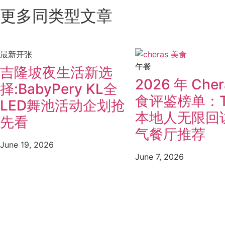
更多同类型文章
最新开张
午餐
吉隆坡夜生活新选
2026 年 Cher
择:BabyPery KL全
食评鉴榜单：To
LED舞池活动企划抢
本地人无限回
先看
气餐厅推荐
June 19, 2026
June 7, 2026