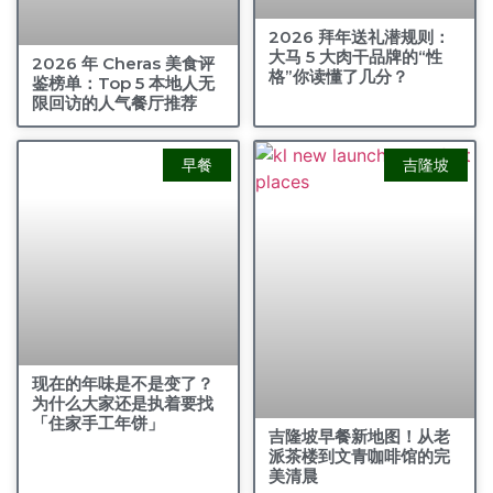
2026 拜年送礼潜规则：
大马 5 大肉干品牌的“性
2026 年 Cheras 美食评
格”你读懂了几分？
鉴榜单：Top 5 本地人无
限回访的人气餐厅推荐
早餐
吉隆坡
现在的年味是不是变了？
为什么大家还是执着要找
「住家手工年饼」
吉隆坡早餐新地图！从老
派茶楼到文青咖啡馆的完
美清晨