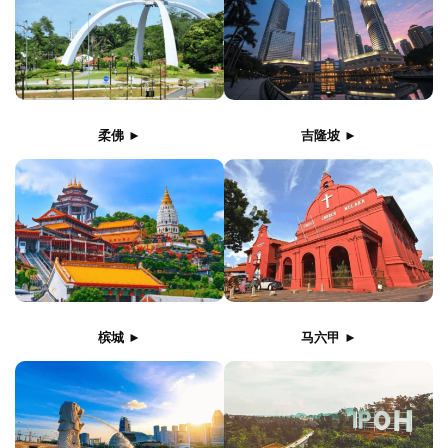
柔佛 ►
吉隆坡 ►
槟城 ►
马六甲 ►