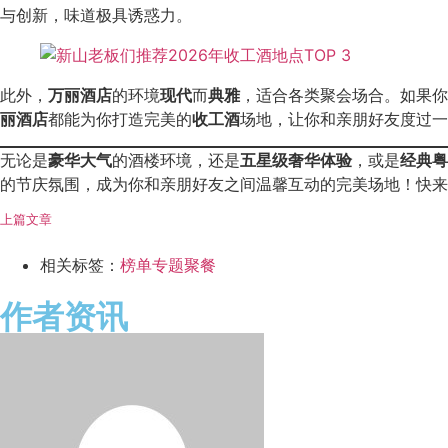
与创新，味道极具诱惑力。
此外，
万丽酒店
的环境
现代
而
典雅
，适合各类聚会场合。如果你
丽酒店
都能为你打造完美的
收工酒
场地，让你和亲朋好友度过一
无论是
豪华大气
的酒楼环境，还是
五星级奢华体验
，或是
经典粤
的节庆氛围，成为你和亲朋好友之间温馨互动的完美场地！快来
上篇文章
相关标签：
榜单专题
聚餐
作者资讯