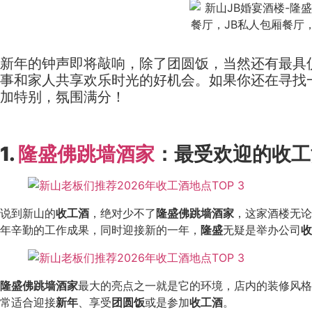
新年的钟声即将敲响，除了团圆饭，当然还有最具
事和家人共享欢乐时光的好机会。如果你还在寻找
加特别，氛围满分！
1.
隆盛佛跳墙酒家
：
最受欢迎的收工
说到新山的
收工酒
，绝对少不了
隆盛佛跳墙酒家
，这家酒楼无论
年辛勤的工作成果，同时迎接新的一年，
隆盛
无疑是举办公司
收
隆盛佛跳墙酒家
最大的亮点之一就是它的环境，店内的装修风格
常适合迎接
新年
、享受
团圆饭
或是参加
收工酒
。