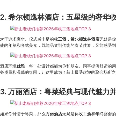
2. 希尔顿逸林酒店
：
五星级的奢华
对于追求豪华、仪式感十足的
收工酒
，
希尔顿逸林酒店
无疑是你
盛的年菜和各式美食，既能品尝到传统的春节佳肴，又能感受到
酒店环境
优雅
，每一处设计都能为你和朋友、同事提供舒适的用
务质量和温馨的氛围，让这里成为了新山最受欢迎的聚会场所之
3. 万丽酒店：粤菜经典与现代魅力
如果你钟情于粤菜，那么
万丽酒店
无疑是你
收工酒
和年终宴会的