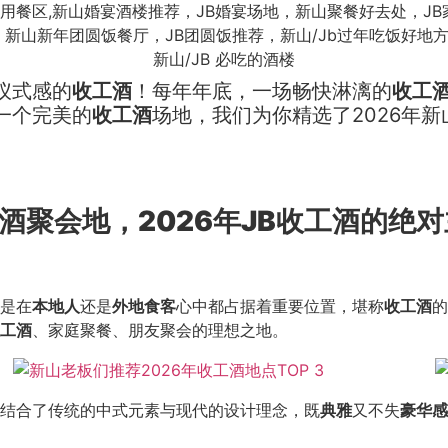
仪式感的
收工酒
！每年年底，一场畅快淋漓的
收工
一个完美的
收工酒
场地，我们为你精选了2026年
酒聚会地
，2026年JB收工酒的绝
是在
本地人
还是
外地食客
心中都占据着重要位置，堪称
收工酒
的
工酒
、家庭聚餐、朋友聚会的理想之地。
结合了传统的中式元素与现代的设计理念，既
典雅
又不失
豪华感