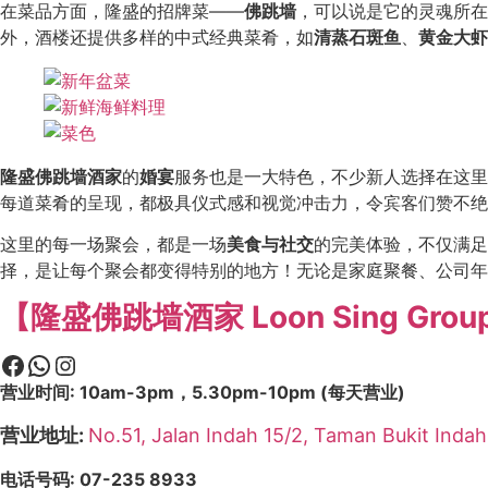
在菜品方面，隆盛的招牌菜——
佛跳墙
，可以说是它的灵魂所在
外，酒楼还提供多样的中式经典菜肴，如
清蒸石斑鱼
、
黄金大虾
隆盛佛跳墙酒家
的
婚宴
服务也是一大特色，不少新人选择在这里
每道菜肴的呈现，都极具仪式感和视觉冲击力，令宾客们赞不绝
这里的每一场聚会，都是一场
美食与社交
的完美体验，不仅满足
择，是让每个聚会都变得特别的地方！无论是家庭聚餐、公司年
【隆盛佛跳墙酒家 Loon Sing Group o
营业时间: 10am-3pm，5.30pm-10pm (每天营业)
营业地址:
No.51, Jalan Indah 15/2, Taman Bukit Inda
电话号码: 07-235 8933