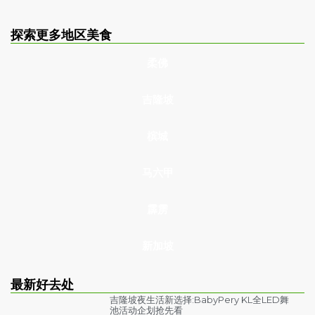
探索更多地区美食
柔佛
吉隆坡
槟城
马六甲
霹雳
新加坡
最新好去处
吉隆坡夜生活新选择:BabyPery KL全LED舞
池活动企划抢先看