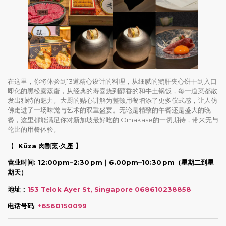
在这里，你将体验到13道精心设计的料理，从细腻的鹅肝夹心饼干到入口
即化的黑松露蒸蛋，从经典的寿喜烧到醇香的和牛土锅饭，每一道菜都散
发出独特的魅力。大厨的贴心讲解为整顿用餐增添了更多仪式感，让人仿
佛走进了一场味觉与艺术的双重盛宴。无论是精致的午餐还是盛大的晚
餐，这里都能满足你对新加坡最好吃的 Omakase的一切期待，带来无与
伦比的用餐体验。
【
Kūza 肉割烹·久座 】
营业时间: 12:00pm–2:30 pm｜6.00pm–10:30 pm
（星期二到星
期天）
地址：
153 Telok Ayer St, Singapore 068610238858
电话号码
:
+6560150099