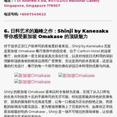
地址：
1 St Andrew’s Rd, #01-02/03 National Gallery
Singapore, Singapore 178957
电话号码:
+6567349622
6. 日料艺术的巅峰之作：Shinji by Kanesaka
带你感受新加坡 Omakase 的顶级魅力
对于追求正宗江户前寿司的美食爱好者来说，Shinji by Kanesaka 无疑
是新加坡 Omakase 餐厅推荐中的佼佼者。位于 Carlton Hotel 的这家
餐厅，由米其林一星主厨金坂真次亲自打造，以其对传统日式料理的深刻
理解和顶级食材的精准运用而广受赞誉。无论是简约的木质装潢，还是温
馨的灯光设计，餐厅的每一个细节都仿佛在诉说日本料理的优雅与内涵。
Shinji 的新加坡 Omakase 菜单以时令食材为灵魂，呈现了从入口即化
的生鱼片到创意十足的手握寿司的无尽可能。特别是那极具特色的安康鱼
肝、甜美的紫海胆与北海道毛蟹，让每一口都成为舌尖的惊艳之旅。而搭
配的味增汤与蜜瓜甜品，更为整场用餐画上了完美的句号。如果你正寻找
新加坡最好吃的 Omakase，Shinji 是一场不可错过的美味体验，让你感
受料理与艺术的完美结合。