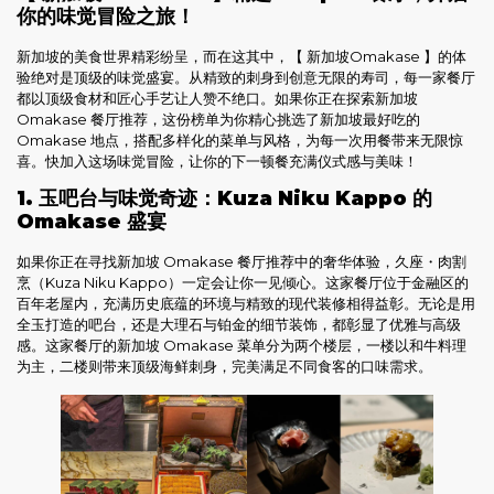
你的味觉冒险之旅！
新加坡的美食世界精彩纷呈，而在这其中，【 新加坡Omakase 】的体
验绝对是顶级的味觉盛宴。从精致的刺身到创意无限的寿司，每一家餐厅
都以顶级食材和匠心手艺让人赞不绝口。如果你正在探索新加坡
Omakase 餐厅推荐，这份榜单为你精心挑选了新加坡最好吃的
Omakase 地点，搭配多样化的菜单与风格，为每一次用餐带来无限惊
喜。快加入这场味觉冒险，让你的下一顿餐充满仪式感与美味！
1. 玉吧台与味觉奇迹：Kuza Niku Kappo 的
Omakase 盛宴
如果你正在寻找新加坡 Omakase 餐厅推荐中的奢华体验，久座・肉割
烹（Kuza Niku Kappo）一定会让你一见倾心。这家餐厅位于金融区的
百年老屋内，充满历史底蕴的环境与精致的现代装修相得益彰。无论是用
全玉打造的吧台，还是大理石与铂金的细节装饰，都彰显了优雅与高级
感。这家餐厅的新加坡 Omakase 菜单分为两个楼层，一楼以和牛料理
为主，二楼则带来顶级海鲜刺身，完美满足不同食客的口味需求。