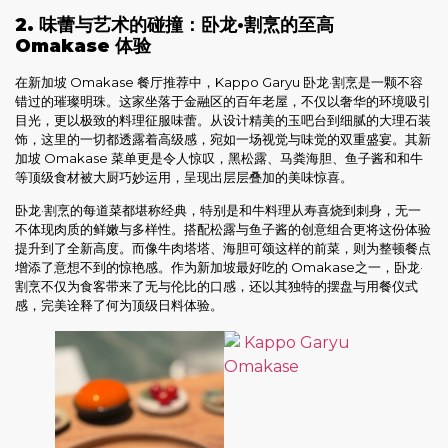
2. 味蕾与艺术的碰撞：卧龙·割烹的至高
Omakase 体验
在新加坡 Omakase 餐厅推荐中，Kappo Garyu 卧龙·割烹是一颗不容
错过的璀璨明珠。这家坐落于金融区的百年老屋，不仅以奢华的环境吸引
目光，更以极致的料理征服味蕾。从设计精美的玉吧台到细腻的大理石装
饰，这里的一切都透露着高级感，宛如一场视觉与味觉的双重盛宴。其新
加坡 Omakase 菜单更是令人惊叹，黑松露、马粪海胆、鱼子酱和和牛
等顶级食材被大厨巧妙运用，呈现出层层叠加的美味惊喜。
卧龙·割烹的每道菜都堪称经典，特别是和牛料理从寿喜烧到刺身，无一
不体现肉质的鲜嫩与多样性。搭配松露与鱼子酱的创意组合更将这份体验
提升到了全新高度。而像牛肉塔塔、海胆可颂这样的前菜，则为整顿餐点
增添了意想不到的惊艳感。作为新加坡最好吃的 Omakase之一，卧龙·
割烹不仅为食客带来了无与伦比的口感，还以其独特的摆盘与用餐仪式
感，完美诠释了何为顶级日料体验。