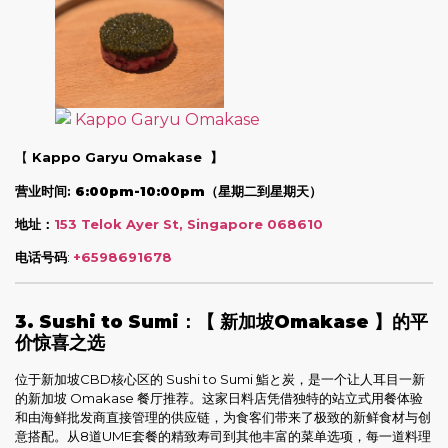
【
Kappo Garyu Omakase 】
营业时间:
6:00pm-10:00pm（星期二到星期天）
地址：
153 Telok Ayer St, Singapore 068610
电话号码
:
+6598691678
3. Sushi to Sumi：【 新加坡Omakase 】的平
价惊喜之选
位于新加坡CBD核心区的 Sushi to Sumi 鮨と炭，是一个让人耳目一新
的新加坡 Omakase 餐厅推荐。这家日料店凭借独特的站立式用餐体验
和由海鲜批发商直接管理的供应链，为食客们带来了极致的新鲜食材与创
意搭配。从8道UME套餐的精致寿司到其他丰富的菜单选项，每一道料理