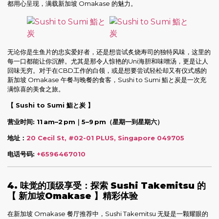
都用心呈现，满载新加坡 Omakase 的魅力。
无论你是生鱼片的忠实爱好者，还是想尝试炙烧寿司的独特风味，这里的
每一口都能让你沉醉。尤其是那令人惊艳的Uni海胆和味噌汤，更是让人
回味无穷。对于在CBD工作的白领，或是想要尝试轻松却又有仪式感的
新加坡 Omakase 午餐与晚餐的食客，Sushi to Sumi 鮨と炭是一次充
满惊喜的美食之旅。
【 Sushi to Sumi 鮨と炭 】
营业时间: 11 am–2 pm｜5–9 pm
（星期一到星期六）
地址：
20 Cecil St, #02-01 PLUS, Singapore 049705
电话号码:
+6596467010
4. 味觉的顶级享受：探索 Sushi Takemitsu 的
【 新加坡Omakase 】精彩体验
在新加坡 Omakase 餐厅推荐中，Sushi Takemitsu 无疑是一颗耀眼的