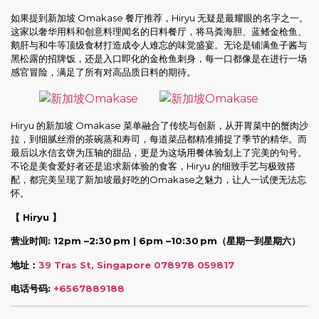
如果提到新加坡 Omakase 餐厅推荐，Hiryu 无疑是最耀眼的名字之一。
这家以奢华用料和创意料理闻名的日料餐厅，将马粪海胆、蓝鳍金枪鱼、
鹅肝与和牛等顶级食材打造成令人难忘的味觉盛宴。无论是铺满鱼子酱与
黑松露的招牌饭，还是入口即化的金枪鱼刺身，每一口都像是在进行一场
感官冒险，满足了所有对高品质日料的期待。
Hiryu 的新加坡 Omakase 菜单融合了传统与创新，从开胃菜中的蟹肉沙
拉，到细腻丝滑的茶碗蒸和寿司，每道菜品都精准捕捉了季节的精华。而
最后以水信玄饼为压轴的甜品，更是为这场用餐体验划上了完美的句号。
不论是美食爱好者还是追求新体验的食客，Hiryu 的细致手艺与极致搭
配，都完美呈现了新加坡最好吃的Omakase之魅力，让人一试便无法忘
怀。
【 Hiryu 】
营业时间: 12pm –2:30 pm | 6pm –10:30 pm
（星期一到星期六）
地址：
39 Tras St, Singapore 078978 059817
电话号码:
+6567889188