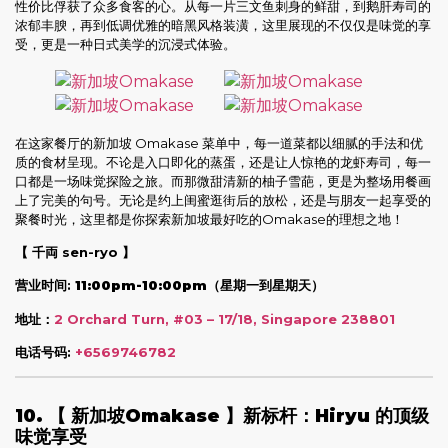
性价比俘获了众多食客的心。从每一片三文鱼刺身的鲜甜，到鹅肝寿司的
浓郁丰腴，再到低调优雅的暗黑风格装潢，这里展现的不仅仅是味觉的享
受，更是一种日式美学的沉浸式体验。
在这家餐厅的新加坡 Omakase 菜单中，每一道菜都以细腻的手法和优
质的食材呈现。不论是入口即化的蒸蛋，还是让人惊艳的龙虾寿司，每一
口都是一场味觉探险之旅。而那微甜清新的柚子雪葩，更是为整场用餐画
上了完美的句号。无论是约上闺蜜逛街后的放松，还是与朋友一起享受的
聚餐时光，这里都是你探索新加坡最好吃的Omakase的理想之地！
【 千両 sen-ryo 】
营业时间:
11:00pm-10:00pm（星期一到星期天）
地址：
2 Orchard Turn, #03 – 17/18, Singapore 238801
电话号码:
+6569746782
10.
【 新加坡Omakase 】
新标杆：Hiryu 的顶级
味觉享受