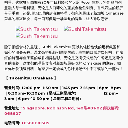
明星。这家餐厅由拥有30多年日料经验的大厨 Peter 掌舵，将新鲜与创
意融入每一道料理。无论是入口即化的蓝旗金枪鱼刺身、香气四溢的鹅肝
带子手卷，还是现场处理的活海胆料理，都完美展现了新加坡 Omakase
菜单的丰富层次。每一口都像是一场味觉的冒险，让人难以忘怀。
除了顶级食材的呈现，Sushi Takemitsu 更以其轻松愉快的用餐氛围和
贴心的服务著称。温米饭搭配特别调制的醋，寿司的口感层次分明，红魔
虾的鲜甜与鱼子酱的咸香相得益彰。无论是充满仪式感的午餐还是充满惊
喜的晚餐，这里都能满足食客对新加坡最好吃的 Omakase 的期待。如
果你热爱顶级日料，这家店一定会成为你味觉记忆中不可或缺的一部分！
【 Takemitsu Omakase 】
营业时间: 12:00 pm–1:30 pm｜1:45 pm–3:15 pm｜6pm–8 pm
｜8:30pm–10:30 pm（星期三到星期六） 12 pm–
3 pm｜6 pm–10:30 pm ( 星期二和星期日）
营业地址：
Singapore, Robinson Rd, 140号#01-02 邮政编码:
068907
电话号码:
+6560190509