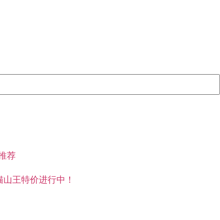
厅推荐
果王，猫山王特价进行中！