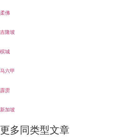
柔佛
吉隆坡
槟城
马六甲
霹雳
新加坡
更多同类型文章